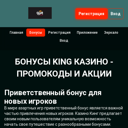
Регистрация
Вход
Главная
Бонусы
Регистрация
Приложение
Зеркало
Вход
БОНУСЫ KING КАЗИНО -
ПРОМОКОДЫ И АКЦИИ
Приветственный бонус для
новых игроков
В мире азартных игр приветственный бонус является важной
частью привлечения новых игроков. Казино Кинг предлагает
своим новым пользователям уникальную возможность
начать свое путешествие с разнообразными бонусами.