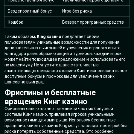
Приветственный бонус
Увеличение первого депозита
Бездепозитный бонус
Игра без риска
Кэшбэк
Возврат проигранных средств
Таким образом,
King казино
предлагает своим
пользователям уникальные возможности для получения
дополнительных выигрышей и улучшения игрового опыта.
Благодаря разнообразию акций и турниров, каждый игрок
может найти подходящее предложение и использовать его
по максимуму. Не упустите шанс стать частью
захватывающего мира игр с казино Кинг и использовать все
доступные бонусы и промокоды для увеличения своих
шансов на выигрыш.
Фриспины и бесплатные
вращения Кинг казино
Фриспины являются неотъемлемой частью бонусной
системы Кинг казино, привлекая игроков уникальными
возможностями для выигрыша. Используя бесплатные
вращения, клиенты казино King могут насладиться игрой без
риска потерять собственные средства. Это особенно