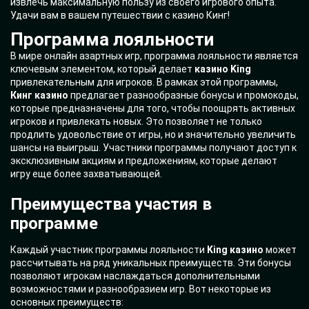
извлечь максимальную пользу из своего игрового опыта.
Удачи вам в вашем путешествии с казино Кинг!
Программа лояльности
В мире онлайн азартных игр, программа лояльности является
ключевым элементом, который делает
казино King
привлекательным для игроков. В рамках этой программы,
Кинг казино
предлагает разнообразные бонусы и промокоды,
которые предназначены для того, чтобы поощрять активных
игроков и привлекать новых. Это позволяет не только
продлить удовольствие от игры, но и значительно увеличить
шансы на выигрыш. Участники программы получают доступ к
эксклюзивным акциям и предложениям, которые делают
игру еще более захватывающей.
Преимущества участия в
программе
Каждый участник программы лояльности
King казино
может
рассчитывать на ряд уникальных преимуществ. Эти бонусы
позволяют игрокам наслаждаться дополнительными
возможностями и разнообразием игр. Вот некоторые из
основных преимуществ: