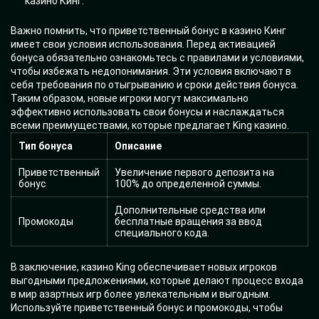
казино Кинг.
Важно помнить, что приветственный бонус в казино Кинг
имеет свои условия использования. Перед активацией
бонуса обязательно ознакомьтесь с правилами и условиями,
чтобы избежать недопонимания. Эти условия включают в
себя требования по отыгрыванию и сроки действия бонуса.
Таким образом, новые игроки могут максимально
эффективно использовать свои бонусы и наслаждаться
всеми преимуществами, которые предлагает King казино.
Тип бонуса
Описание
Приветственный
Увеличение первого депозита на
бонус
100% до определенной суммы.
Дополнительные средства или
Промокоды
бесплатные вращения за ввод
специального кода.
В заключение, казино King обеспечивает новых игроков
выгодными предложениями, которые делают процесс входа
в мир азартных игр более увлекательным и выгодным.
Используйте приветственный бонус и промокоды, чтобы