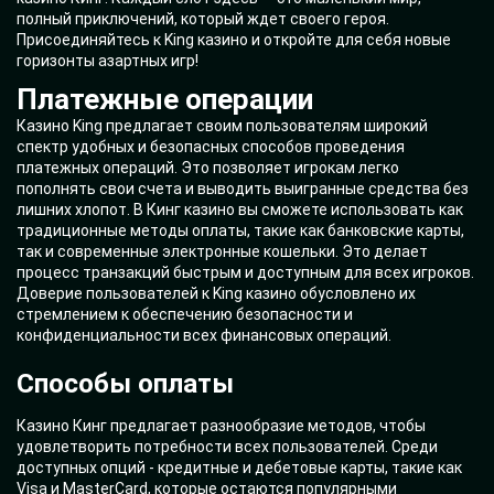
полный приключений, который ждет своего героя.
Присоединяйтесь к King казино и откройте для себя новые
горизонты азартных игр!
Платежные операции
Казино King предлагает своим пользователям широкий
спектр удобных и безопасных способов проведения
платежных операций. Это позволяет игрокам легко
пополнять свои счета и выводить выигранные средства без
лишних хлопот. В Кинг казино вы сможете использовать как
традиционные методы оплаты, такие как банковские карты,
так и современные электронные кошельки. Это делает
процесс транзакций быстрым и доступным для всех игроков.
Доверие пользователей к King казино обусловлено их
стремлением к обеспечению безопасности и
конфиденциальности всех финансовых операций.
Способы оплаты
Казино Кинг предлагает разнообразие методов, чтобы
удовлетворить потребности всех пользователей. Среди
доступных опций - кредитные и дебетовые карты, такие как
Visa и MasterCard, которые остаются популярными