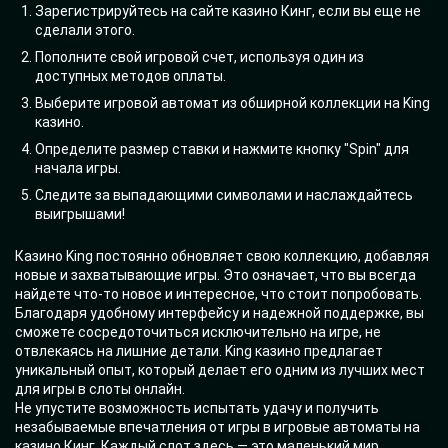
Зарегистрируйтесь на сайте казино Кинг, если вы еще не
сделали этого.
Пополните свой игровой счет, используя один из
доступных методов оплаты.
Выберите игровой автомат из обширной коллекции на King
казино.
Определите размер ставки и нажмите кнопку "Spin" для
начала игры.
Следите за выпадающими символами и наслаждайтесь
выигрышами!
Казино King постоянно обновляет свою коллекцию, добавляя
новые и захватывающие игры. Это означает, что вы всегда
найдете что-то новое и интересное, что стоит попробовать.
Благодаря удобному интерфейсу и надежной поддержке, вы
сможете сосредоточиться исключительно на игре, не
отвлекаясь на лишние детали. King казино предлагает
уникальный опыт, который делает его одним из лучших мест
для игры в слоты онлайн.
Не упустите возможность испытать удачу и получить
незабываемые впечатления от игры в игровые автоматы на
казино Кинг. Каждый слот здесь — это маленький мир,