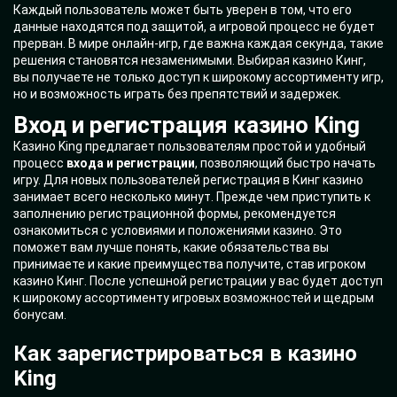
Каждый пользователь может быть уверен в том, что его
данные находятся под защитой, а игровой процесс не будет
прерван. В мире онлайн-игр, где важна каждая секунда, такие
решения становятся незаменимыми. Выбирая казино Кинг,
вы получаете не только доступ к широкому ассортименту игр,
но и возможность играть без препятствий и задержек.
Вход и регистрация казино King
Казино King предлагает пользователям простой и удобный
процесс
входа и регистрации
, позволяющий быстро начать
игру. Для новых пользователей регистрация в Кинг казино
занимает всего несколько минут. Прежде чем приступить к
заполнению регистрационной формы, рекомендуется
ознакомиться с условиями и положениями казино. Это
поможет вам лучше понять, какие обязательства вы
принимаете и какие преимущества получите, став игроком
казино Кинг. После успешной регистрации у вас будет доступ
к широкому ассортименту игровых возможностей и щедрым
бонусам.
Как зарегистрироваться в казино
King